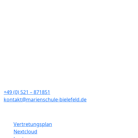
Weiterlesen
Orchester und Chöre der Marienschule in der
Lichtkirche
Sommerkonzert der Marienschule
Hitzeregelung KW 26
Marienschule
Sieboldstraße 4a
33611 Bielefeld
+49 (0) 521 – 871851
kontakt@marienschule-bielefeld.de
Schulinterne Links
Vertretungsplan
Nextcloud