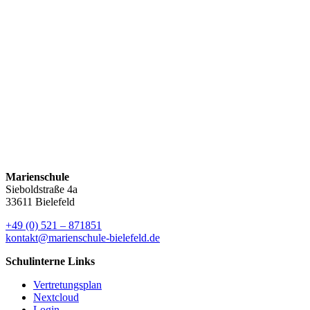
Bitte bringen Sie die letzten drei Zeugnisse, die
Schulformempfehlung der Grundschule, das Familienstammbuch,
die Masernimpfbescheinigung sowie einen Nachweis über die
Schwimmfähigkeit mit.
Das Anmeldeformular finden Sie
hier
.
Anmeldung
Neuigkeiten
Elternbriefe
Marienschule
Sieboldstraße 4a
33611 Bielefeld
+49 (0) 521 – 871851
kontakt@marienschule-bielefeld.de
Schulinterne Links
Vertretungsplan
Nextcloud
Login