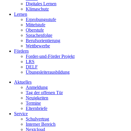
Digitales Lernen
Klimaschutz
Lernen
Erprobungsstufe
Mittelstufe
Oberstufe
Sprachenfolge
Berufsorientierung
Wettbewerbe
Fördern
Forder-und-Förder Projekt
LRS
DELF
Übungsleiterausbildung
Aktuelles
Anmeldung
Tag der offenen Tür
Neuigkeiten
Termine
Elternbriefe
Service
Schulvertrag
Interner Bereich
Nextcloud