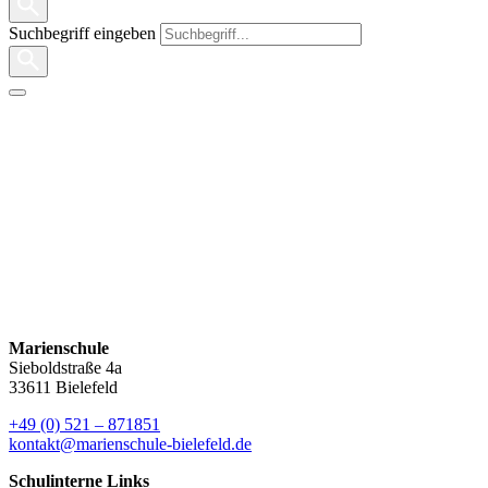
Suchbegriff eingeben
Oberstufe
Dieser Inhalt wird zeitnah nachgereicht.
Erprobungsstufe
Mittelstufe
Sprachenfolge
Marienschule
Sieboldstraße 4a
33611 Bielefeld
+49 (0) 521 – 871851
kontakt@marienschule-bielefeld.de
Schulinterne Links