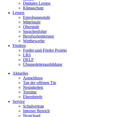
Digitales Lernen
Klimaschutz
Lernen
Erprobungsstufe
Mittelstufe
Oberstufe
Sprachenfolge
Berufsorientierung
Wettbewerbe
Fördern
Forder-und-Förder Projekt
LRS
DELF
Übungsleiterausbildung
Aktuelles
Anmeldung
Tag der offenen Tür
Neuigkeiten
Termine
Elternbriefe
Service
Schulvertrag
Interner Bereich
Nextcloud