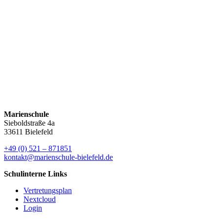
der langen Phase der Vorbereitung und der Anstrengung die
Ergebnisse der…
Weiterlesen
Orchester und Chöre der Marienschule in der
Lichtkirche
Sommerkonzert der Marienschule
Hitzeregelung KW 26
Marienschule
Sieboldstraße 4a
33611 Bielefeld
+49 (0) 521 – 871851
kontakt@marienschule-bielefeld.de
Schulinterne Links
Vertretungsplan
Nextcloud
Login