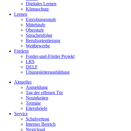
Digitales Lernen
Klimaschutz
Lernen
Erprobungsstufe
Mittelstufe
Oberstufe
Sprachenfolge
Berufsorientierung
Wettbewerbe
Fördern
Forder-und-Förder Projekt
LRS
DELF
Übungsleiterausbildung
Aktuelles
Anmeldung
Tag der offenen Tür
Neuigkeiten
Termine
Elternbriefe
Service
Schulvertrag
Interner Bereich
Nextcloud