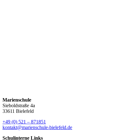
Regionalwettbewerb
14. Februar 2026 ·
Jugend forscht
Am 14. Februar 2026 nahmen unsere Schülerinnen und Schüler mit
fünf spannenden Projekten am Regionalwettbewerb von Jugend
forscht in der…
Weiterlesen
Orchester und Chöre der Marienschule in der
Lichtkirche
Sommerkonzert der Marienschule
Hitzeregelung KW 26
Marienschule
Sieboldstraße 4a
33611 Bielefeld
+49 (0) 521 – 871851
kontakt@marienschule-bielefeld.de
Schulinterne Links