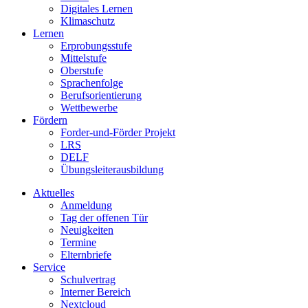
Digitales Lernen
Klimaschutz
Lernen
Erprobungsstufe
Mittelstufe
Oberstufe
Sprachenfolge
Berufsorientierung
Wettbewerbe
Fördern
Forder-und-Förder Projekt
LRS
DELF
Übungsleiterausbildung
Aktuelles
Anmeldung
Tag der offenen Tür
Neuigkeiten
Termine
Elternbriefe
Service
Schulvertrag
Interner Bereich
Nextcloud