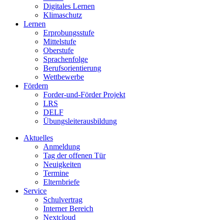
Digitales Lernen
Klimaschutz
Lernen
Erprobungsstufe
Mittelstufe
Oberstufe
Sprachenfolge
Berufsorientierung
Wettbewerbe
Fördern
Forder-und-Förder Projekt
LRS
DELF
Übungsleiterausbildung
Aktuelles
Anmeldung
Tag der offenen Tür
Neuigkeiten
Termine
Elternbriefe
Service
Schulvertrag
Interner Bereich
Nextcloud