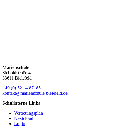
Wettkampfklasse III (Jahrgänge 2011-2013) in einer 3er-Gruppe in
der Sporthalle des Friedrich...
Weiterlesen
Orchester und Chöre der Marienschule in der
Lichtkirche
Sommerkonzert der Marienschule
Hitzeregelung KW 26
Marienschule
Sieboldstraße 4a
33611 Bielefeld
+49 (0) 521 – 871851
kontakt@marienschule-bielefeld.de
Schulinterne Links
Vertretungsplan
Nextcloud
Login