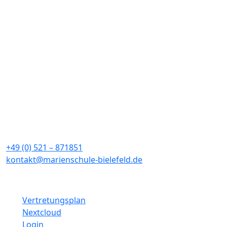
Weiterlesen
Orchester und Chöre der Marienschule in der
Lichtkirche
Sommerkonzert der Marienschule
Hitzeregelung KW 26
Marienschule
Sieboldstraße 4a
33611 Bielefeld
+49 (0) 521 – 871851
kontakt@marienschule-bielefeld.de
Schulinterne Links
Vertretungsplan
Nextcloud
Login