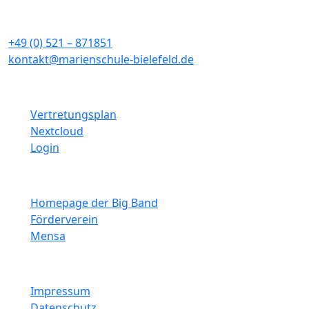
33611 Bielefeld
+49 (0) 521 – 871851
kontakt@marienschule-bielefeld.de
Schulinterne Links
Vertretungsplan
Nextcloud
Login
Weitere Links
Homepage der Big Band
Förderverein
Mensa
Informationen
Impressum
Datenschutz