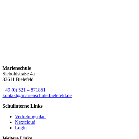
ein Tagesausflug nach Toulouse). Die Kosten der Fahrt
(Bustransfer) werden bezuschusst vom Deutsch-Französischen-
Jugendwerk. Vor der Planung einer Austauschbegegnung werden
alle entsprechenden Französischgruppen über die Möglichkeit einer
Teilnahme informiert (Infoblatt). Für Fragen bezüglich des
Austausches stehen alle Französischlehrkräfte gerne zur Verfügung.
Fahrtenkonzept
Marienschule
Sieboldstraße 4a
33611 Bielefeld
+49 (0) 521 – 871851
kontakt@marienschule-bielefeld.de
Schulinterne Links
Vertretungsplan
Nextcloud
Login
Weitere Links