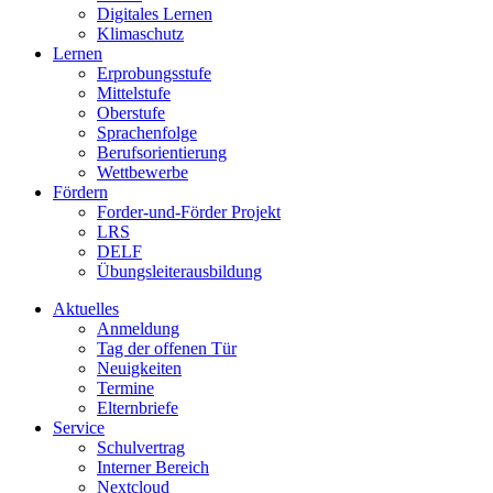
Digitales Lernen
Klimaschutz
Lernen
Erprobungsstufe
Mittelstufe
Oberstufe
Sprachenfolge
Berufsorientierung
Wettbewerbe
Fördern
Forder-und-Förder Projekt
LRS
DELF
Übungsleiterausbildung
Aktuelles
Anmeldung
Tag der offenen Tür
Neuigkeiten
Termine
Elternbriefe
Service
Schulvertrag
Interner Bereich
Nextcloud