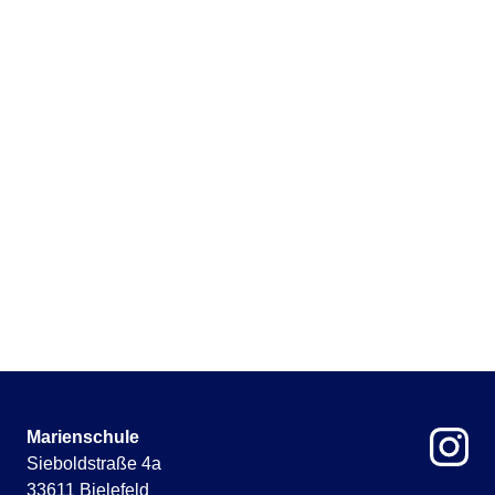
Elternbrief vom 29. Juni 2026
Elternbrief vom 12. März 2026
Elternbrief vom 17. Dezember 2025
Marienschule
Sieboldstraße 4a
33611 Bielefeld