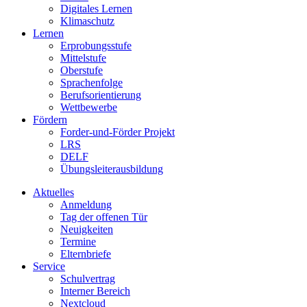
Digitales Lernen
Klimaschutz
Lernen
Erprobungsstufe
Mittelstufe
Oberstufe
Sprachenfolge
Berufsorientierung
Wettbewerbe
Fördern
Forder-und-Förder Projekt
LRS
DELF
Übungsleiterausbildung
Aktuelles
Anmeldung
Tag der offenen Tür
Neuigkeiten
Termine
Elternbriefe
Service
Schulvertrag
Interner Bereich
Nextcloud