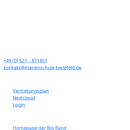
Elternbrief vom 12. März 2026
Elternbrief vom 17. Dezember 2025
Marienschule
Sieboldstraße 4a
33611 Bielefeld
+49 (0) 521 – 871851
kontakt@marienschule-bielefeld.de
Schulinterne Links
Vertretungsplan
Nextcloud
Login
Weitere Links
Homepage der Big Band