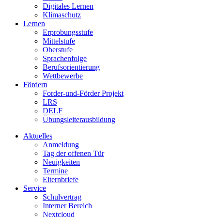
Digitales Lernen
Klimaschutz
Lernen
Erprobungsstufe
Mittelstufe
Oberstufe
Sprachenfolge
Berufsorientierung
Wettbewerbe
Fördern
Forder-und-Förder Projekt
LRS
DELF
Übungsleiterausbildung
Aktuelles
Anmeldung
Tag der offenen Tür
Neuigkeiten
Termine
Elternbriefe
Service
Schulvertrag
Interner Bereich
Nextcloud