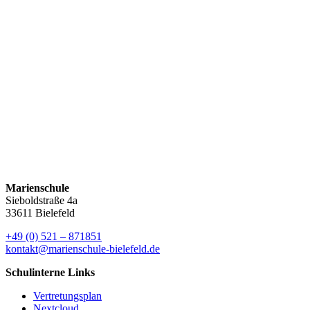
Ihnen allen ein gutes Wochenende und alle guten Wünsche für Ihre
und Eure Gesundheit
Ihr/Euer
Günter Kunert
Elternbrief vom 29. Juni 2026
Elternbrief vom 12. März 2026
Elternbrief vom 17. Dezember 2025
Marienschule
Sieboldstraße 4a
33611 Bielefeld
+49 (0) 521 – 871851
kontakt@marienschule-bielefeld.de
Schulinterne Links
Vertretungsplan
Nextcloud