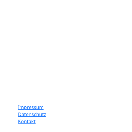
n Rathauses ein.
Lars Philipp
– Jeder Mensch zählt“, in dem
smus thematisiert wird.
re Gesundheit!
ternbrief vom 17. Dezember 2025
Informationen
Impressum
Datenschutz
Kontakt