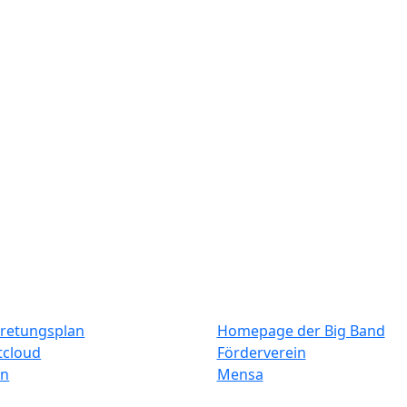
der Brüderlichkeit in den Großen Sitzungssaal des Neue
seum Dortmund hält einen Vortrag zum Thema
„Fair Play 
alls und die Gefährdung durch Antisemitismus und Rassi
.a. Veranstaltungen und alle guten Wünsche für Ihre/Eu
Elternbrief vom 12. März 2026
El
terne Links
Weitere Links
tretungsplan
Homepage der Big Band
tcloud
Förderverein
in
Mensa