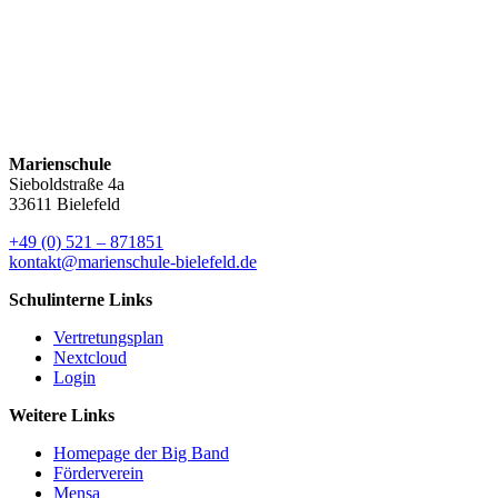
Elternbrief vom 29. Juni 2026
Elternbrief vom 12. März 2026
Elternbrief vom 17. Dezember 2025
Marienschule
Sieboldstraße 4a
33611 Bielefeld
+49 (0) 521 – 871851
kontakt@marienschule-bielefeld.de
Schulinterne Links
Vertretungsplan
Nextcloud
Login
Weitere Links
Homepage der Big Band
Förderverein
Mensa