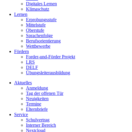
Digitales Lernen
Klimaschutz
Lernen
Erprobungsstufe
Mittelstufe
Oberstufe
Sprachenfolge
Berufsorientierung
Wettbewerbe
Fördern
Forder-und-Förder Projekt
LRS
DELF
Übungsleiterausbildung
Aktuelles
Anmeldung
Tag der offenen Tür
Neuigkeiten
Termine
Elternbriefe
Service
Schulvertrag
Interner Bereich
Nextcloud