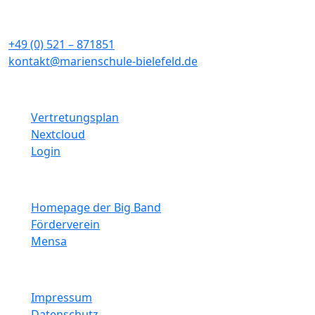
33611 Bielefeld
+49 (0) 521 – 871851
kontakt@marienschule-bielefeld.de
Schulinterne Links
Vertretungsplan
Nextcloud
Login
Weitere Links
Homepage der Big Band
Förderverein
Mensa
Informationen
Impressum
Datenschutz