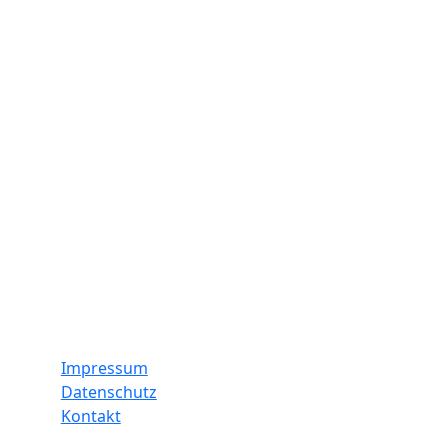
lternbrief vom 09. April
021
eiterlesen
uigkeiten
Informationen
Impressum
Datenschutz
Kontakt