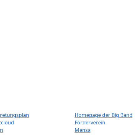
Elternbrief vom 16. April
E
2021
2
Weiterlesen
W
Anmeldung
Ne
terne Links
Weitere Links
tretungsplan
Homepage der Big Band
tcloud
Förderverein
in
Mensa