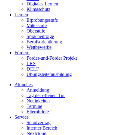
Digitales Lernen
Klimaschutz
Lernen
Erprobungsstufe
Mittelstufe
Oberstufe
Sprachenfolge
Berufsorientierung
Wettbewerbe
Fördern
Forder-und-Förder Projekt
LRS
DELF
Übungsleiterausbildung
Aktuelles
Anmeldung
Tag der offenen Tür
Neuigkeiten
Termine
Elternbriefe
Service
Schulvertrag
Interner Bereich
Nextcloud